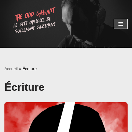
Aller
au
contenu
Accueil
»
Écriture
Écriture