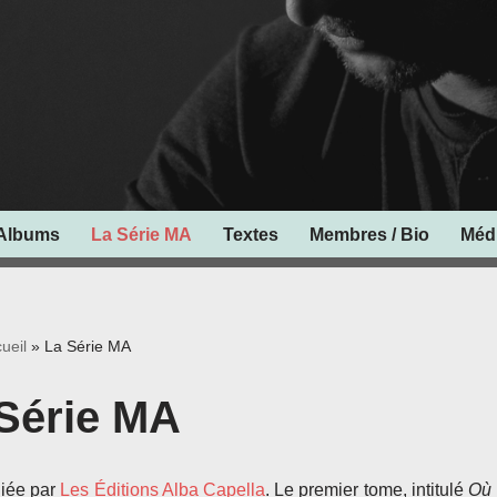
Albums
La Série MA
Textes
Membres / Bio
Méd
ueil
»
La Série MA
Série MA
liée par
Les Éditions Alba Capella
. Le premier tome, intitulé
Où