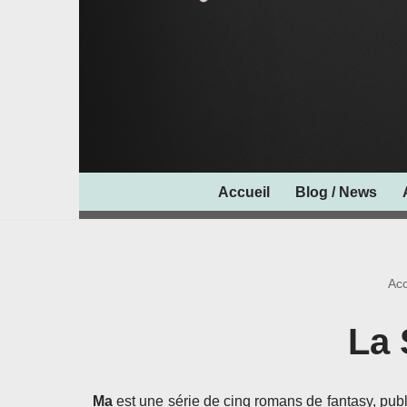
Accueil
Blog / News
Acc
La 
Ma
est une série de cinq romans de fantasy, pub