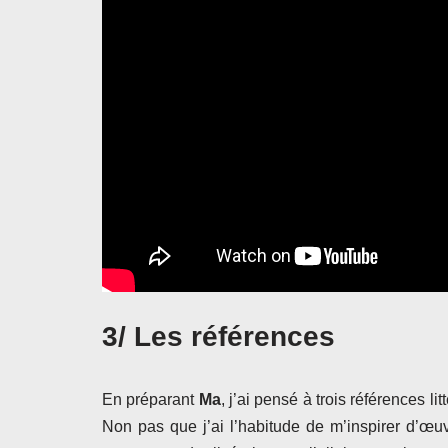
3/ Les références
En préparant
Ma
, j’ai pensé à trois références l
Non pas que j’ai l’habitude de m’inspirer d’œu