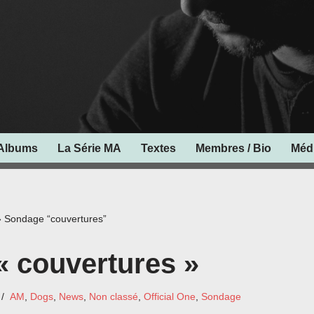
Albums
La Série MA
Textes
Membres / Bio
Méd
»
Sondage “couvertures”
 couvertures »
AM
,
Dogs
,
News
,
Non classé
,
Official One
,
Sondage