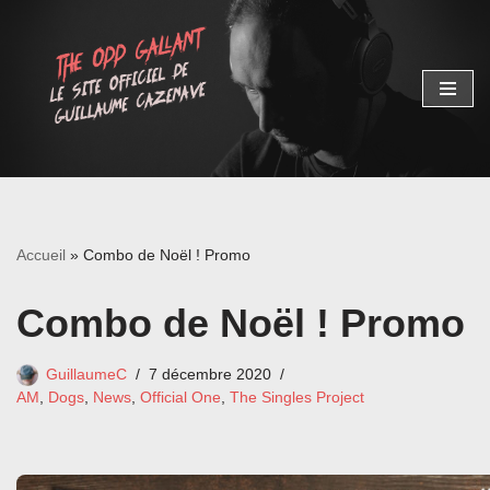
Aller
au
contenu
Accueil
»
Combo de Noël ! Promo
Combo de Noël ! Promo
GuillaumeC
7 décembre 2020
AM
,
Dogs
,
News
,
Official One
,
The Singles Project