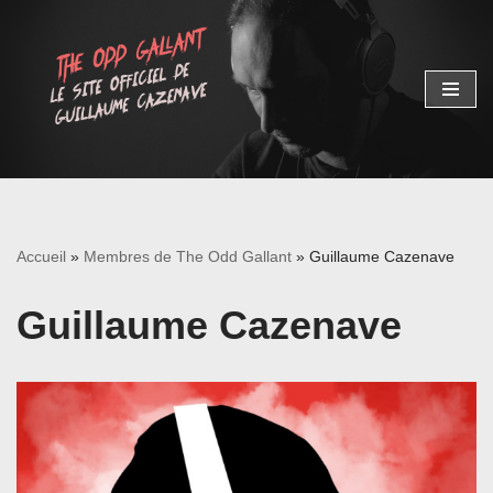
Aller
au
contenu
Accueil
»
Membres de The Odd Gallant
»
Guillaume Cazenave
Guillaume Cazenave